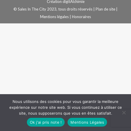
Création
digitAlchimie
© Sales In The City 2023, tous droits réservés |
Plan de site
|
Mentions légales
|
Honoraires
Nous utilisons des cookies pour vous garantir la meilleure
expérience sur notre site web. Si vous continuez à utiliser ce
site, nous supposerons que vous en êtes satisfait.
Ok j'ai pris note !
Mentions Légales