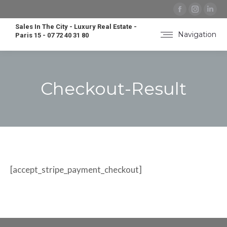
Facebook
Instag
Lin
page
page
pa
Sales In The City - Luxury Real Estate -
opens
opens
op
Navigation
Paris 15 - 07 72 40 31 80
in
in
in
new
new
ne
window
windo
wi
Checkout-Result
Vous êtes ici :
[accept_stripe_payment_checkout]