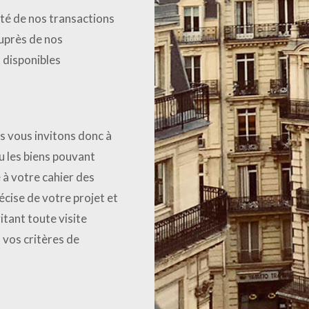
ité de nos transactions
auprès de nos
t disponibles
s vous invitons donc à
u les biens pouvant
 à votre cahier des
écise de votre projet et
tant toute visite
 vos critères de