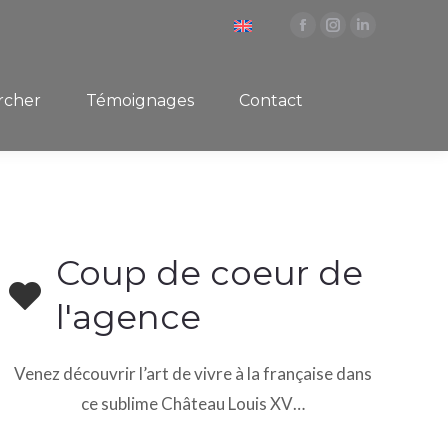
rcher
Témoignages
Contact
Facebook
Instagram
LinkedIn
page
page
page
opens
opens
opens
rcher
Témoignages
Contact
in
in
in
new
new
new
window
window
window
Coup de coeur de
l'agence
Venez découvrir l’art de vivre à la française dans
ce sublime Château Louis XV…