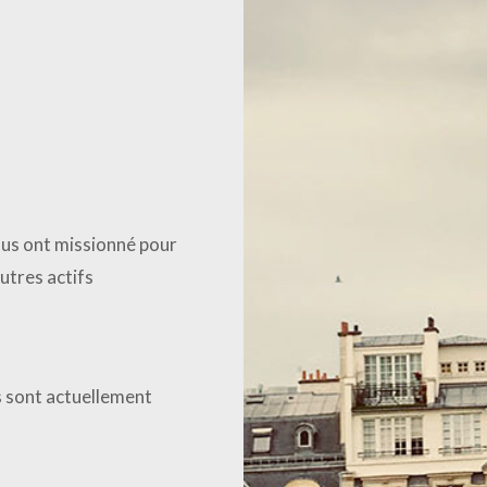
rtement
s
nous ont missionné pour
utres actifs
s sont actuellement